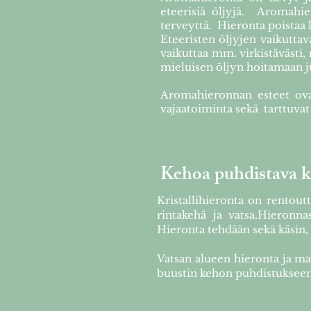
eteerisiä öljyjä. Aromahi
terveyttä. Hieronta poistaa 
Eteeristen öljyjen vaikuttav
vaikuttaa mm. virkistävästi, 
mieluisen öljyn hoitamaan ju
Aromahieronnan esteet ova
vajaatoiminta sekä tarttuvat 
Kehoa puhdistava k
Kristallihieronta on rentout
rintakehä ja vatsa.Hieronna
Hieronta tehdään sekä käsin, e
Vatsan alueen hieronta ja ma
buustin kehon puhdistukseen 