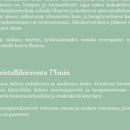
eronta on lempeä ja luonnollinen tapa tukea kokokehon
lihasjännityksiä, edistää lihasten ja kudosten aineenvaihdun
at aineet vaikuttavat elimistöön ihon ja hengityselinten ka
rauhoittavasti tai rentouttavasti. Alkukartoituksen jälkeen vo
uri sinua.
t raskaus, imetys, sydänsairaudet, matala verenpaine, 
taudit kuten flunssa.
ristallihieronta 75min
tava, kehoa puhdistava ja uudistava hoito. Hoidossa hierot
ssa käsitellään kehon marmapisteitä ja tasapainotetaan c
ttä hoitavia kristalleja ja chakrakiviä käyttäen.
rmapistekäsittely tehostaa vatsan ja suoken toimintaa, jote
tai paastoon.