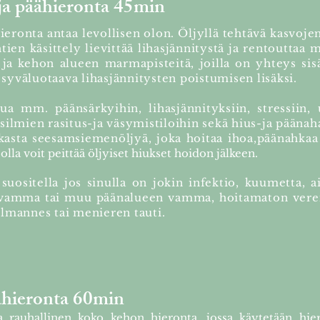
ja päähieronta 45min
ronta antaa levollisen olon. Öljyllä tehtävä kasvojen,
ien käsittely lievittää lihasjännitystä ja rentouttaa 
ja kehon alueen marmapisteitä, joilla on yhteys sisä
syväluotaava lihasjännitysten poistumisen lisäksi.
ua mm. päänsärkyihin, lihasjännityksiin, stressiin,
 silmien rasitus-ja väsymistiloihin sekä hius-ja pääna
kasta seesamsiemenöljyä, joka hoitaa ihoa,päänahkaa 
olla voit peittää öljyiset hiukset hoidon jälkeen.
i suositella jos sinulla on jokin infektio, kuumetta, 
nkavamma tai muu päänalueen vamma, hoitamaton ver
mannes tai menieren tauti.
hieronta 60min
 rauhallinen koko kehon hieronta, jossa käytetään hier