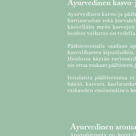
Ayurvedinen kasvo-
Ayurvedinen kasvo-ja päähie
hartiaseudun sekä korvaleht
käsitellään myös kasvojen 
hoidon vaikutus on todella 
Päähieronnalla saadaan ap
kasvolihasten kiputiloihin,
Hoidossa käytän ravinneri
siis ottaa mukaan päähineen, j
Intialaista päähierontaa e
häiriö, kasvain, kaulara
raskauden ensimmäinen kol
Ayurvedinen aroma
Aromahieronta on kevyt ja