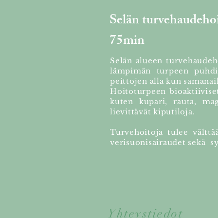
Selän turvehaudehoi
75min
Selän alueen turvehaudeho
lämpimän turpeen puhdist
peittojen alla kun samanaik
Hoitoturpeen bioaktiivise
kuten kupari, rauta, mag
lievittävät kiputiloja.
Turvehoitoja tulee välttää
verisuonisairaudet sekä sy
Yhteystiedot