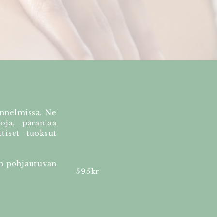
unnelmissa. Ne
loja, parantaa
ttiset tuoksut
an pohjautuvan
595kr