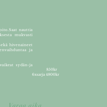
ito.Saat nauttia
ksesta mukvasti
sekä hivenaineet
eenvaihduntaa ja
 vaikeat sydän-ja
850kr
6xsarja 4800kr
Varaa aika