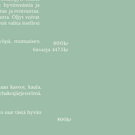
 hyvinvointia ja
taa ja rentouttaa.
utta. Öljyt voivat
it valita itsellesi
syöpä, munuaisen
800kr
6xsarja 4475kr
aan kasvot, kaula,
hakrajärjestelmä.
n saat tästä hyvän
800kr