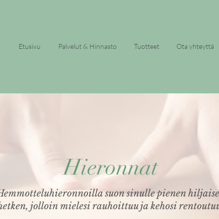
Etusivu
Palvelut & Hinnasto
Tuotteet
Ota yhteyttä
Hieronnat
Hemmotteluhieronnoilla suon sinulle pienen hiljais
hetken, jolloin mielesi rauhoittuu ja kehosi rentoutu