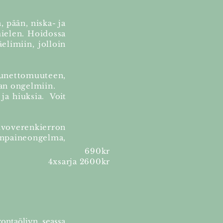
 pään, niska- ja
mielen. Hoidossa
elimiin, jolloin
 unettomuuteen,
han ongelmiin.
.
ja hiuksia
Voit
aivoverenkierron
enpaineongelma,
690kr
4xsarja 2600kr
ontaöljyn seassa