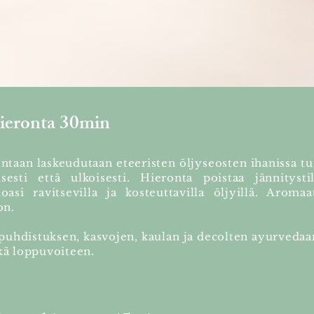
hieronta 30min
taan laskeudutaan eteeristen öljyseosten ihanissa t
sesti että ulkoisesti. Hieronta poistaa jännitysti
asi ravitsevilla ja kosteuttavilla öljyillä. Aromaa
on.
upuhdistuksen, kasvojen, kaulan ja decolten ayurveda
kä loppuvoiteen.