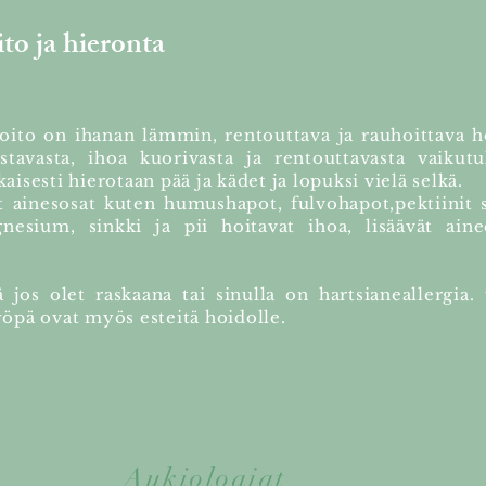
to ja hieronta
ito on ihanan lämmin, rentouttava ja rauhoittava ho
avasta, ihoa kuorivasta ja rentouttavasta vaikutu
aisesti hierotaan pää ja kädet ja lopuksi vielä selkä.
t ainesosat kuten humushapot, fulvohapot,pektiinit 
nesium, sinkki ja pii hoitavat ihoa, lisäävät ain
 jos olet raskaana tai sinulla on hartsianeallergia.
öpä ovat myös esteitä hoidolle.
Aukioloajat