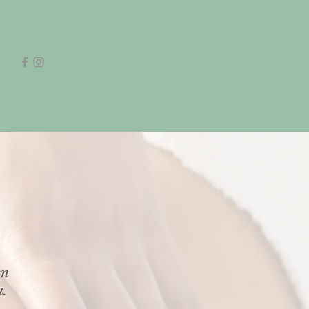
en
u.